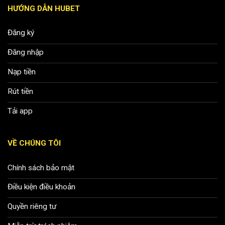
HƯỚNG DẪN HUBET
Đăng ký
Đăng nhập
Nạp tiền
Rút tiền
Tải app
VỀ CHÚNG TÔI
Chính sách bảo mật
Điều kiện điều khoản
Quyền riêng tư