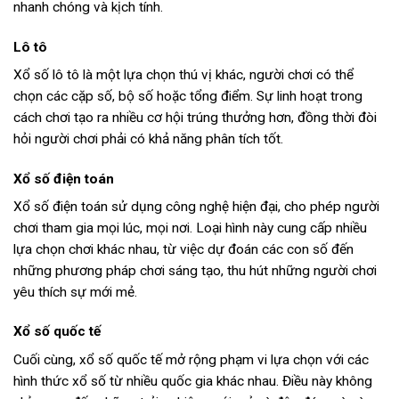
nhanh chóng và kịch tính.
Lô tô
Xổ số lô tô là một lựa chọn thú vị khác, người chơi có thể
chọn các cặp số, bộ số hoặc tổng điểm. Sự linh hoạt trong
cách chơi tạo ra nhiều cơ hội trúng thưởng hơn, đồng thời đòi
hỏi người chơi phải có khả năng phân tích tốt.
Xổ số điện toán
Xổ số điện toán sử dụng công nghệ hiện đại, cho phép người
chơi tham gia mọi lúc, mọi nơi. Loại hình này cung cấp nhiều
lựa chọn chơi khác nhau, từ việc dự đoán các con số đến
những phương pháp chơi sáng tạo, thu hút những người chơi
yêu thích sự mới mẻ.
Xổ số quốc tế
Cuối cùng, xổ số quốc tế mở rộng phạm vi lựa chọn với các
hình thức xổ số từ nhiều quốc gia khác nhau. Điều này không