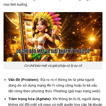
mọi tình huống.
Cơ chế bảo mật và giải pháp xử lý sự cố
Vấn đề (Problem):
Rủi ro rò rỉ thông tin từ phía người
dùng do sử dụng mạng Wi-Fi công cộng hoặc bị kẻ xấu
tấn công theo phương thức Phishing (giả mạo trang web).
Trầm trọng hóa (Agitate):
Khi thông tin bị lộ, người dùng
không chỉ đối mặt với nguy cơ mất quyền truy cập tài khoản