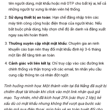
tên người dùng, mật khẩu hoặc mã OTP cho bất kỳ ai, kể cả
những người tự xưng là nhân viên hệ thống.
Sử dụng thiết bị an toàn:
Hạn chế đăng nhập trên các
máy tính công cộng hoặc điện thoại của người khác. Nếu
bắt buộc phải dùng, hãy chọn chế độ ẩn danh và đăng xuất
ngay sau khi hoàn thành.
Thường xuyên cập nhật mật khẩu:
Chuyên gia an ninh
khuyến cáo bạn nên thay đổi mật khẩu định kỳ 3-6 tháng
một lần để tăng tính an toàn.
Cảnh giác với liên kết lạ:
Chỉ truy cập vào các đường link
chính thống và thận trọng với các email, tin nhắn yêu cầu
cung cấp thông tin cá nhân đột ngột.
Tình huống minh họa: Một thành viên tại Đà Nẵng đã suýt bị
chiếm đoạt tài khoản khi click vào một link nhận quà giả
mạo. Tuy nhiên, nhờ đã kích hoạt 2FA (xác thực 2 lớp), kẻ
xấu dù có mật khẩu nhưng không thể vượt qua bước xác
nhận mã qua điện thoại, giúp bảo vệ an toàn tuyệt đối cho