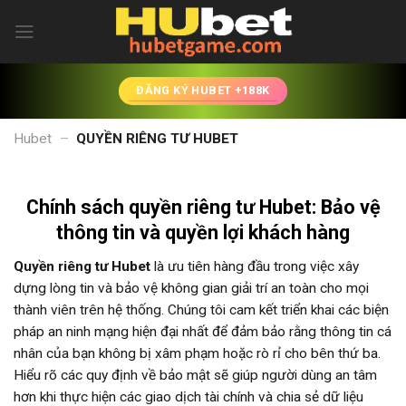
Skip
to
content
ĐĂNG KÝ HUBET +188K
Hubet
–
QUYỀN RIÊNG TƯ HUBET
Chính sách quyền riêng tư Hubet: Bảo vệ
thông tin và quyền lợi khách hàng
Quyền riêng tư Hubet
là ưu tiên hàng đầu trong việc xây
dựng lòng tin và bảo vệ không gian giải trí an toàn cho mọi
thành viên trên hệ thống. Chúng tôi cam kết triển khai các biện
pháp an ninh mạng hiện đại nhất để đảm bảo rằng thông tin cá
nhân của bạn không bị xâm phạm hoặc rò rỉ cho bên thứ ba.
Hiểu rõ các quy định về bảo mật sẽ giúp người dùng an tâm
hơn khi thực hiện các giao dịch tài chính và chia sẻ dữ liệu