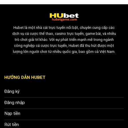
Hubet
là một nhà cái trực tuyến nổi bật, chuyên cung cấp các
dịch vụ cá cược thể thao, casino trực tuyến, game bài, và nhiều
trò chơi giải trí khác. Với sự phát triển mạnh mẽ trong ngành
công nghiệp cá cược trực tuyến, Hubet đã thu hút được một
lượng lớn người chơi từ nhiều quốc gia, bao gồm cả Việt Nam.
HƯỚNG DẪN HUBET
Đăng ký
Đăng nhập
Nạp tiền
Rút tiền