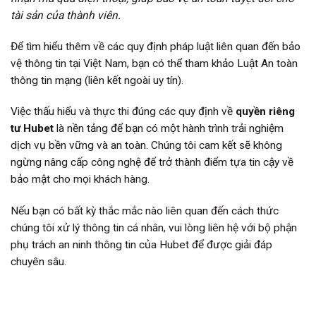
tài sản của thành viên.
Để tìm hiểu thêm về các quy định pháp luật liên quan đến bảo
vệ thông tin tại Việt Nam, bạn có thể tham khảo Luật An toàn
thông tin mạng (liên kết ngoài uy tín).
Việc thấu hiểu và thực thi đúng các quy định về
quyền riêng
tư Hubet
là nền tảng để bạn có một hành trình trải nghiệm
dịch vụ bền vững và an toàn. Chúng tôi cam kết sẽ không
ngừng nâng cấp công nghệ để trở thành điểm tựa tin cậy về
bảo mật cho mọi khách hàng.
Nếu bạn có bất kỳ thắc mắc nào liên quan đến cách thức
chúng tôi xử lý thông tin cá nhân, vui lòng liên hệ với bộ phận
phụ trách an ninh thông tin của Hubet để được giải đáp
chuyên sâu.