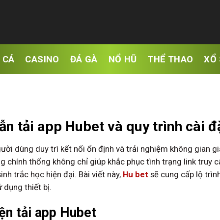
 CÁ
CASINO
ĐÁ GÀ
NỔ HŨ
THỂ THAO
XỔ
n tải app Hubet và quy trình cài đặt
gười dùng duy trì kết nối ổn định và trải nghiệm không gian gi
ng chính thống không chỉ giúp khắc phục tình trạng link tru
nh trắc học hiện đại. Bài viết này,
Hu bet
sẽ cung cấp lộ trình
 dụng thiết bị.
iện tải app Hubet