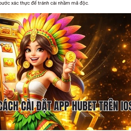
 bước xác thực để tránh cài nhầm mã độc.