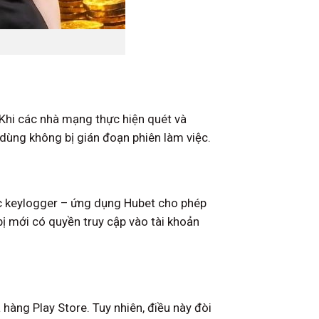
Khi các nhà mạng thực hiện quét và
 dùng không bị gián đoạn phiên làm việc.
ặc keylogger – ứng dụng Hubet cho phép
bị mới có quyền truy cập vào tài khoản
àng Play Store. Tuy nhiên, điều này đòi