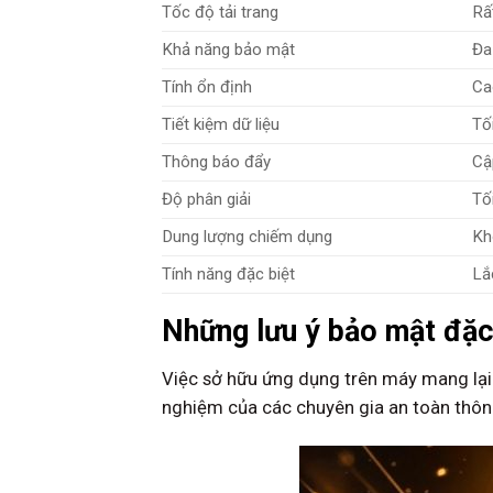
Tốc độ tải trang
Rấ
Khả năng bảo mật
Đa
Tính ổn định
Ca
Tiết kiệm dữ liệu
Tố
Thông báo đẩy
Cậ
Độ phân giải
Tố
Dung lượng chiếm dụng
Kh
Tính năng đặc biệt
Lắc
Những lưu ý bảo mật đặc 
Việc sở hữu ứng dụng trên máy mang lại s
nghiệm của các chuyên gia an toàn thông