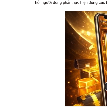
hỏi người dùng phải thực hiện đúng các