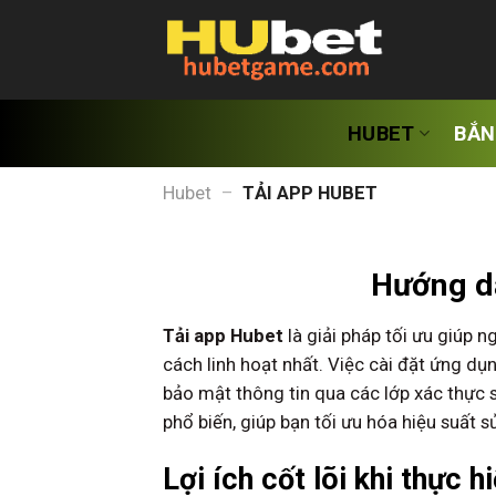
Skip
to
content
HUBET
BẮN
Hubet
–
TẢI APP HUBET
Hướng dẫ
Tải app Hubet
là giải pháp tối ưu giúp n
cách linh hoạt nhất. Việc cài đặt ứng dụ
bảo mật thông tin qua các lớp xác thực si
phổ biến, giúp bạn tối ưu hóa hiệu suất sử
Lợi ích cốt lõi khi thực h