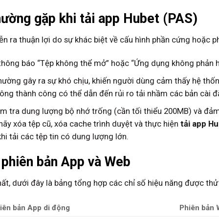
thường gặp khi tải app Hubet (PAS)
iễn ra thuận lợi do sự khác biệt về cấu hình phần cứng hoặc
hông báo “Tệp không thể mở” hoặc “Ứng dụng không phản hồi
hường gây ra sự khó chịu, khiến người dùng cảm thấy hệ thốn
 không thành công có thể dẫn đến rủi ro tải nhầm các bản cài 
ểm tra dung lượng bộ nhớ trống (cần tối thiểu 200MB) và đả
, hãy xóa tệp cũ, xóa cache trình duyệt và thực hiện
tải app H
hi tải các tệp tin có dung lượng lớn.
a phiên bản App và Web
ất, dưới đây là bảng tổng hợp các chỉ số hiệu năng được thử
iên bản App di động
Phiên bản 