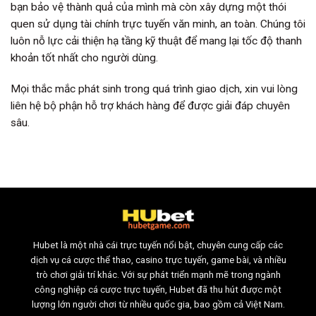
bạn bảo vệ thành quả của mình mà còn xây dựng một thói
quen sử dụng tài chính trực tuyến văn minh, an toàn. Chúng tôi
luôn nỗ lực cải thiện hạ tầng kỹ thuật để mang lại tốc độ thanh
khoản tốt nhất cho người dùng.
Mọi thắc mắc phát sinh trong quá trình giao dịch, xin vui lòng
liên hệ bộ phận hỗ trợ khách hàng để được giải đáp chuyên
sâu.
Hubet
là một nhà cái trực tuyến nổi bật, chuyên cung cấp các
dịch vụ cá cược thể thao, casino trực tuyến, game bài, và nhiều
trò chơi giải trí khác. Với sự phát triển mạnh mẽ trong ngành
công nghiệp cá cược trực tuyến, Hubet đã thu hút được một
lượng lớn người chơi từ nhiều quốc gia, bao gồm cả Việt Nam.