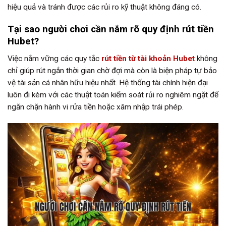
hiệu quả và tránh được các rủi ro kỹ thuật không đáng có.
Tại sao người chơi cần nắm rõ quy định rút tiền
Hubet?
Việc nắm vững các quy tắc
rút tiền từ tài khoản Hubet
không
chỉ giúp rút ngắn thời gian chờ đợi mà còn là biện pháp tự bảo
vệ tài sản cá nhân hữu hiệu nhất. Hệ thống tài chính hiện đại
luôn đi kèm với các thuật toán kiểm soát rủi ro nghiêm ngặt để
ngăn chặn hành vi rửa tiền hoặc xâm nhập trái phép.