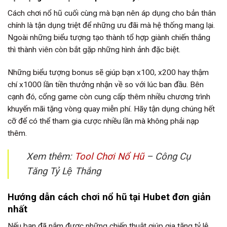
Cách chơi nổ hũ cuối cùng mà bạn nên áp dụng cho bản thân
chính là tận dụng triệt để những ưu đãi mà hệ thống mang lại.
Ngoài những biểu tượng tạo thành tổ hợp giành chiến thắng
thì thành viên còn bắt gặp những hình ảnh đặc biệt.
Những biểu tượng bonus sẽ giúp bạn x100, x200 hay thậm
chí x1000 lần tiền thưởng nhận về so với lúc ban đầu. Bên
cạnh đó, cổng game còn cung cấp thêm nhiều chương trình
khuyến mãi tặng vòng quay miễn phí. Hãy tận dụng chúng hết
cỡ để có thể tham gia cược nhiều lần mà không phải nạp
thêm.
Xem thêm:
Tool Chơi Nổ Hũ
– Công Cụ
Tăng Tỷ Lệ Thắng
Hướng dẫn cách chơi nổ hũ tại Hubet đơn giản
nhất
Nếu bạn đã nắm được những chiến thuật giúp gia tăng tỷ lệ