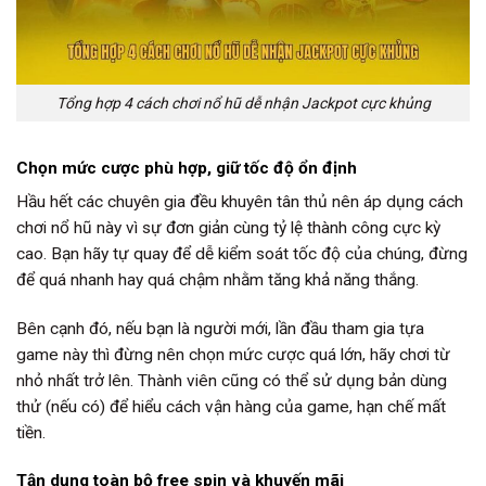
Tổng hợp 4 cách chơi nổ hũ dễ nhận Jackpot cực khủng
Chọn mức cược phù hợp, giữ tốc độ ổn định
Hầu hết các chuyên gia đều khuyên tân thủ nên áp dụng cách
chơi nổ hũ này vì sự đơn giản cùng tỷ lệ thành công cực kỳ
cao. Bạn hãy tự quay để dễ kiểm soát tốc độ của chúng, đừng
để quá nhanh hay quá chậm nhằm tăng khả năng thắng.
Bên cạnh đó, nếu bạn là người mới, lần đầu tham gia tựa
game này thì đừng nên chọn mức cược quá lớn, hãy chơi từ
nhỏ nhất trở lên. Thành viên cũng có thể sử dụng bản dùng
thử (nếu có) để hiểu cách vận hàng của game, hạn chế mất
tiền.
Tận dụng toàn bộ free spin và khuyến mãi