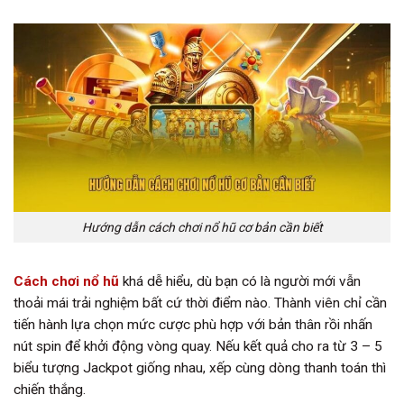
Hướng dẫn cách chơi nổ hũ cơ bản cần biết
Cách chơi nổ hũ
khá dễ hiểu, dù bạn có là người mới vẫn
thoải mái trải nghiệm bất cứ thời điểm nào. Thành viên chỉ cần
tiến hành lựa chọn mức cược phù hợp với bản thân rồi nhấn
nút spin để khởi động vòng quay. Nếu kết quả cho ra từ 3 – 5
biểu tượng Jackpot giống nhau, xếp cùng dòng thanh toán thì
chiến thắng.