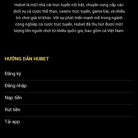
Hubet
là một nhà cái trực tuyến nổi bật, chuyên cung cấp các
dịch vụ cá cược thể thao, casino trực tuyến, game bài, và nhiều
trò chơi giải trí khác. Với sự phát triển mạnh mẽ trong ngành
công nghiệp cá cược trực tuyến, Hubet đã thu hút được một
lượng lớn người chơi từ nhiều quốc gia, bao gồm cả Việt Nam.
HƯỚNG DẪN HUBET
Đăng ký
Đăng nhập
Nạp tiền
Rút tiền
Tải app