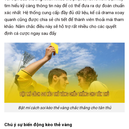
tìm hiểu kỹ càng thông tin này để có thể đưa ra dự đoán chuẩn
xác nhất. Hệ thống cung cấp đầy đủ dữ liệu, kể cả drama xoay
quanh cũng được chia sẻ chi tiết để thành viên thoải mái tham
khảo. Nắm chắc điều này sẽ hỗ trợ rất nhiều cho các quyết
định cá cược ngay sau đấy.
Bật mí cách soi kèo thẻ vàng chắc thắng cho tân thủ
Chú ý sự biến động kèo thẻ vàng