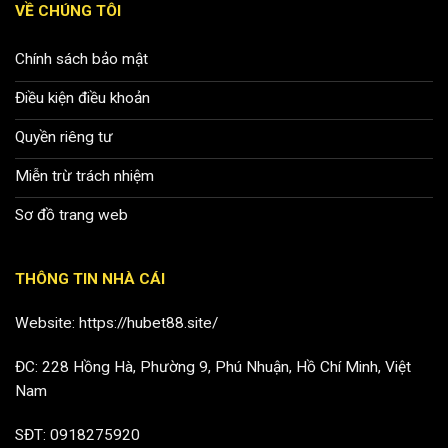
VỀ CHÚNG TÔI
Chính sách bảo mật
Điều kiện điều khoản
Quyền riêng tư
Miễn trừ trách nhiệm
Sơ đồ trang web
THÔNG TIN NHÀ CÁI
Website:
https://hubet88.site/
ĐC: 228 Hồng Hà, Phường 9, Phú Nhuận, Hồ Chí Minh, Việt
Nam
SĐT: 0918275920