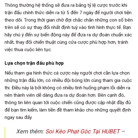
Thông thường hệ thống sẽ đưa ra bảng tỷ lệ cược trước khi
trận đấu chính thức diễn ra từ 5 đến 7 ngày để người chơi tiện
theo dõi. Trong thời gian chờ đợi chắc chắn những con số bên
trên sẽ có sự thay đổi nhất định tuỳ vào tình hình thực tế. Bạn
hãy chú ý đến sự biến động này để đưa ra dự đoán chuẩn xác
nhất, thay đổi chiến thuật cùng cửa cược phù hợp hơn, tránh
việc thua cuộc liên tục.
Lựa chọn trận đấu phù hợp
Nếu tham gia hình thức cá cược này người chơi cần lựa chọn
những trận đấu lớn, có nhiều đội bóng lớn cùng tham gia cuộc
thi. Điều này là bởi không có nhiều tình huống phạm lỗi diễn ra
nên thành viên dễ dàng đưa ra dự đoán hơn. Bên cạnh đó,
thông tin liên quan tới cuộc chiến cũng được cập nhật đầy đủ
để bạn tìm kiếm, làm tiền đề tham khảo cho những quyết định
ngay sau đấy.
Xem thêm:
Soi Kèo Phạt Góc Tại HUBET
–