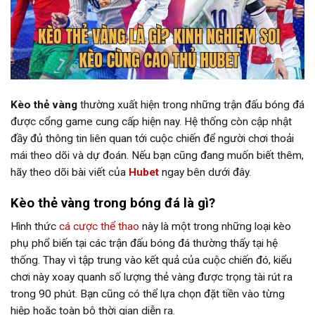
Kèo thẻ vàng
thường xuất hiện trong những trận đấu bóng đá
được cổng game cung cấp hiện nay. Hệ thống còn cập nhật
đầy đủ thông tin liên quan tới cuộc chiến để người chơi thoải
mái theo dõi và dự đoán. Nếu bạn cũng đang muốn biết thêm,
hãy theo dõi bài viết của
Hubet
ngay bên dưới đây.
Kèo thẻ vàng trong bóng đá là gì?
Hình thức
cá cược thể thao
này là một trong những loại kèo
phụ phổ biến tại các trận đấu bóng đá thường thấy tại hệ
thống. Thay vì tập trung vào kết quả của cuộc chiến đó, kiểu
chơi này xoay quanh số lượng thẻ vàng được trọng tài rút ra
trong 90 phút. Bạn cũng có thể lựa chọn đặt tiền vào từng
hiệp hoặc toàn bộ thời gian diễn ra.